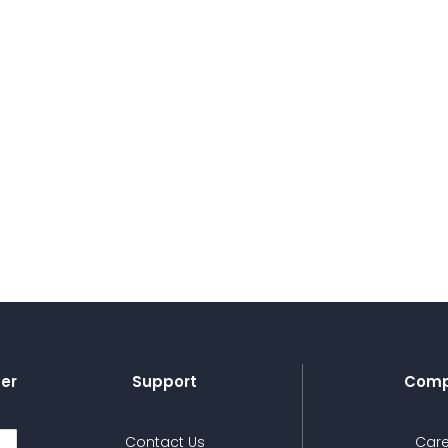
ter
Support
Com
Contact Us
Care