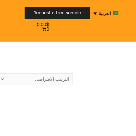
Request a free sample
العربية
0.00
$
Request a free sample
0