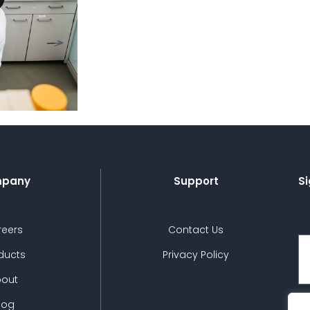
pany
Support
Si
reers
Contact Us
ducts
Privacy Policy
bout
log