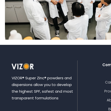
Com
VIZOR® Super Zinc® powders and
Ca
dispersions allow you to develop
Pro
the highest SPF, safest and most
transparent formulations
A
B