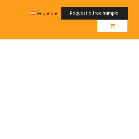
Request a free sample
Español
Request a free sample