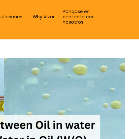
Póngase en
ulaciones
Why Vizor
contacto con
nosotros