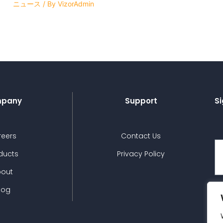
ニュース
/ By
VizorAdmin
pany
Support
Si
reers
Contact Us
ducts
Privacy Policy
bout
log