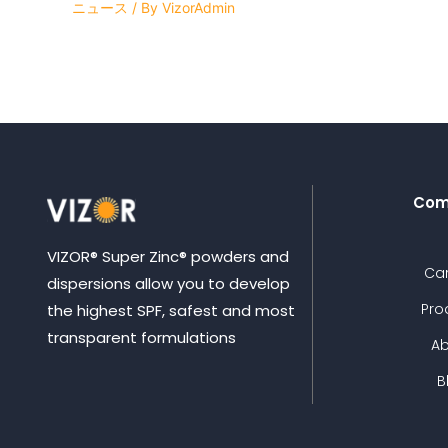
ニュース
/ By
VizorAdmin
Com
VIZOR® Super Zinc® powders and
Ca
dispersions allow you to develop
Pro
the highest SPF, safest and most
transparent formulations
A
B