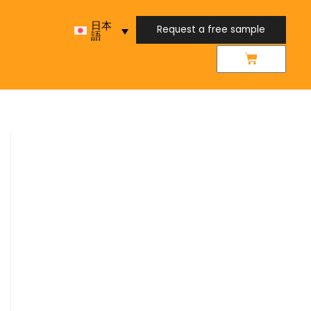
日本
Request a free sample
語
Request a free sample