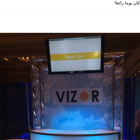
يوما رائعا!