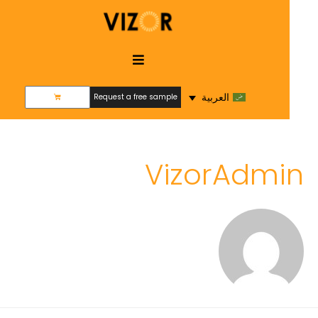
العربية
Request a free sample
Request a free sample
VizorAdmin