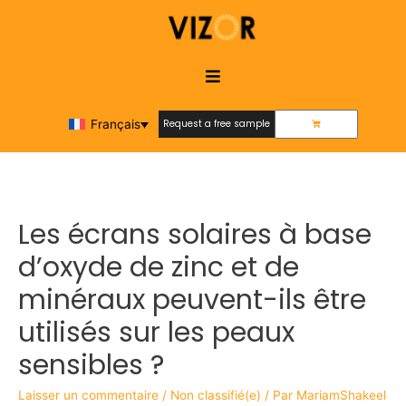
Français
Request a free sample
Request a free sample
Les écrans solaires à base
d’oxyde de zinc et de
minéraux peuvent-ils être
utilisés sur les peaux
sensibles ?
Laisser un commentaire
/
Non classifié(e)
/ Par
MariamShakeel