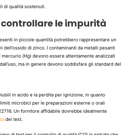
li di qualità sostenuti.
 controllare le impurità
resenti in piccole quantità potrebbero rappresentare un
i dell’ossido di zinco. I contaminanti da metalli pesanti
 il mercurio (Hg) devono essere attentamente analizzati
 dall’uso, ma in genere devono soddisfare gli standard del
olubili in acido e la perdita per ignizione, in quanto
 i limiti microbici per le preparazioni esterne o orali
 22716. Un fornitore affidabile dovrebbe idealmente
za
dei test.
iano di test per il controllo di qualità (CQ) in entrata che