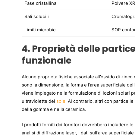
Fase cristallina
Polvere X
Sali solubili
Cromatogra
Limiti microbici
SOP confo
4. Proprietà delle parti
funzionale
Alcune proprietà fisiche associate all’ossido di zinco 
sono la dimensione, la forma e l’area superficiale del
viene impiegato nella formulazione di lozioni solari pe
ultraviolette del
sole
. Al contrario, altri con particel
della gomma e nella ceramica.
I prodotti forniti dai fornitori dovrebbero includere le
analisi di diffrazione laser, i dati sull’area superficial