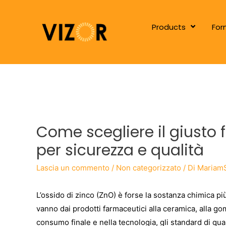
Products
For
Come scegliere il giusto f
per sicurezza e qualità
Lascia un commento
/
Non categorizzato
/ Di
Mariam
L’ossido di zinco (ZnO) è forse la sostanza chimica più 
vanno dai prodotti farmaceutici alla ceramica, alla go
consumo finale e nella tecnologia, gli standard di qu