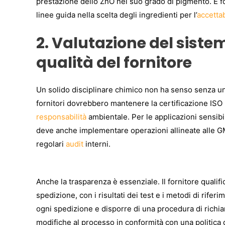
prestazione dello ZnO nel suo grado di pigmento. È f
linee guida nella scelta degli ingredienti per l’
accettab
2. Valutazione del siste
qualità del fornitore
Un solido disciplinare chimico non ha senso senza un s
fornitori dovrebbero mantenere la certificazione ISO
responsabilità
ambientale. Per le applicazioni sensibil
deve anche implementare operazioni allineate alle GMP
regolari
audit
interni.
Anche la trasparenza è essenziale. Il fornitore qualifi
spedizione, con i risultati dei test e i metodi di rife
ogni spedizione e disporre di una procedura di richi
modifiche al processo in conformità con una politica d