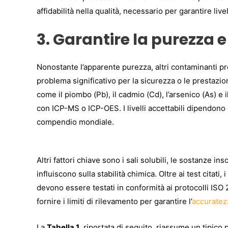
affidabilità nella qualità, necessario per garantire livel
3. Garantire la purezza e
Nonostante l’apparente purezza, altri contaminanti p
problema significativo per la sicurezza o le prestazion
come il piombo (Pb), il cadmio (Cd), l’arsenico (As) e
con ICP-MS o ICP-OES. I livelli accettabili dipendono
compendio mondiale.
Altri fattori chiave sono i sali solubili, le sostanze ins
influiscono sulla stabilità chimica. Oltre ai test citati,
devono essere testati in conformità ai protocolli ISO
fornire i limiti di rilevamento per garantire l’
accuratez
La
Tabella 1
, riportata di seguito, riassume un tipico p