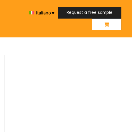
Request a free sample
Italiano
Request a free sample