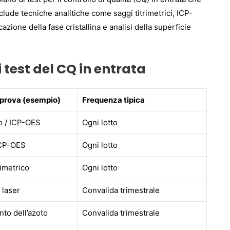
clude tecniche analitiche come saggi titrimetrici, ICP-
cazione della fase cristallina e analisi della superficie
 test del CQ in entrata
 prova (esempio)
Frequenza tipica
co / ICP-OES
Ogni lotto
ICP-OES
Ogni lotto
imetrico
Ogni lotto
 laser
Convalida trimestrale
to dell’azoto
Convalida trimestrale