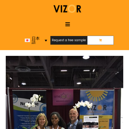
日本
Request a free sample
語
Request a free sample