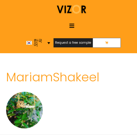
한국
Request a free sample
어
Request a free sample
MariamShakeel