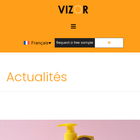
Français
Request a free sample
Request a free sample
Actualités