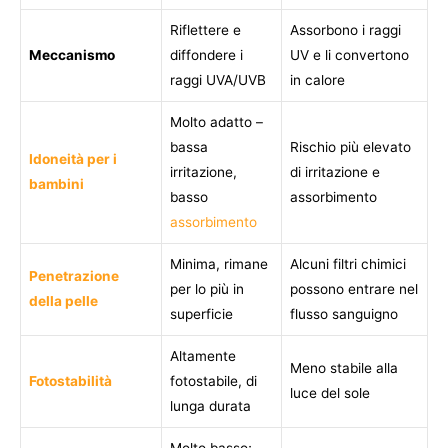
Riflettere e
Assorbono i raggi
Meccanismo
diffondere i
UV e li convertono
raggi UVA/UVB
in calore
Molto adatto –
bassa
Rischio più elevato
Idoneità per i
irritazione,
di irritazione e
bambini
basso
assorbimento
assorbimento
Minima, rimane
Alcuni filtri chimici
Penetrazione
per lo più in
possono entrare nel
della pelle
superficie
flusso sanguigno
Altamente
Meno stabile alla
Fotostabilità
fotostabile, di
luce del sole
lunga durata