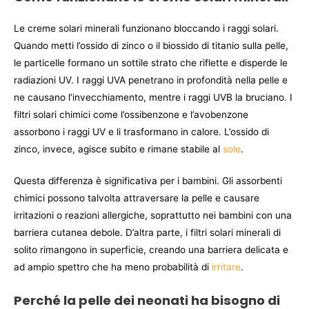
Le creme solari minerali funzionano bloccando i raggi solari.
Quando metti l’ossido di zinco o il biossido di titanio sulla pelle,
le particelle formano un sottile strato che riflette e disperde le
radiazioni UV. I raggi UVA penetrano in profondità nella pelle e
ne causano l’invecchiamento, mentre i raggi UVB la bruciano. I
filtri solari chimici come l’ossibenzone e l’avobenzone
assorbono i raggi UV e li trasformano in calore. L’ossido di
zinco, invece, agisce subito e rimane stabile al
sole
.
Questa differenza è significativa per i bambini. Gli assorbenti
chimici possono talvolta attraversare la pelle e causare
irritazioni o reazioni allergiche, soprattutto nei bambini con una
barriera cutanea debole. D’altra parte, i filtri solari minerali di
solito rimangono in superficie, creando una barriera delicata e
ad ampio spettro che ha meno probabilità di
irritare
.
Perché la pelle dei neonati ha bisogno di