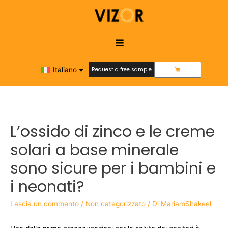
Italiano
Request a free sample
Request a free sample
L’ossido di zinco e le creme
solari a base minerale
sono sicure per i bambini e
i neonati?
Lascia un commento
/
Non categorizzato
/ Di
MariamShakeel