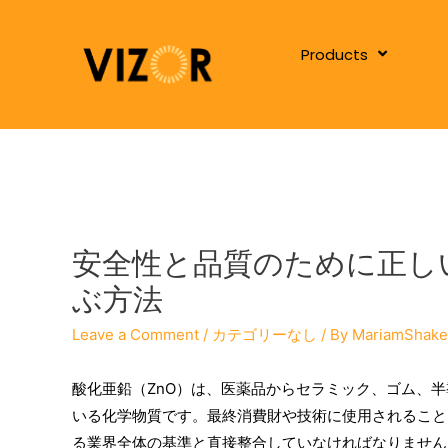
Products
安全性と品質のために正し
ぶ方法
Leave a Comment
/
カテゴリーなし
/ By
MariamShake
酸化亜鉛（ZnO）は、医薬品からセラミック、ゴム、
いる化学物質です。最終消費財や技術に使用されること
る業界全体の基準と直接整合していなければなりません