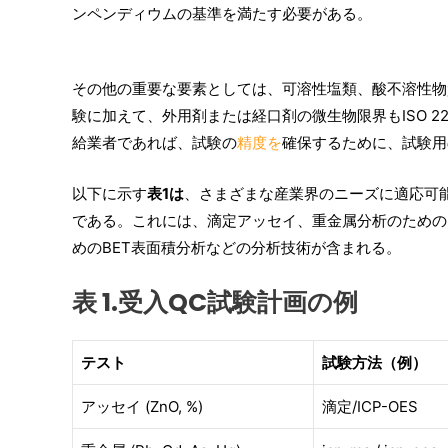
ンペンディウムの基準を満たす必要がある。
その他の重要な要素としては、可溶性塩類、酸不溶性物
験に加えて、外用剤または経口剤の微生物限界もISO 2
給業者であれば、試験の
精度を
確保するために、試験用
以下に示す
表1は
、さまざまな産業界のニーズに適応可
である。これには、滴定アッセイ、重金属分析のためのI
めのBET表面積分析などの分析技術が含まれる。
表 1.受入QC試験計画の例
テスト
試験方法（例）
アッセイ (ZnO, %)
滴定/ICP-OES