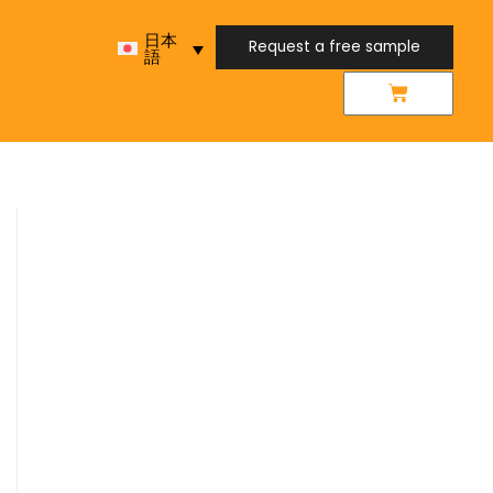
日本
Request a free sample
語
Request a free sample