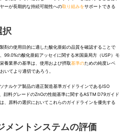
ヤーが長期的な持続可能性への
取り組みを
サポートできる
選択
製剤の使用目的に適した酸化亜鉛の品質を確認することで
99.0%の酸化亜鉛アッセイに関する米国薬局方（USP）モ
栄養業界の基準は、使用および摂取
基準の
ための純度レベ
においてより適切であろう。
ソナルケア製品の適正製造基準ガイドラインであるISO
顔料グレードのZnOの性能基準に関するASTM D79ガイド
は、原料の選択においてこれらのガイドラインを優先する
ネジメントシステムの評価