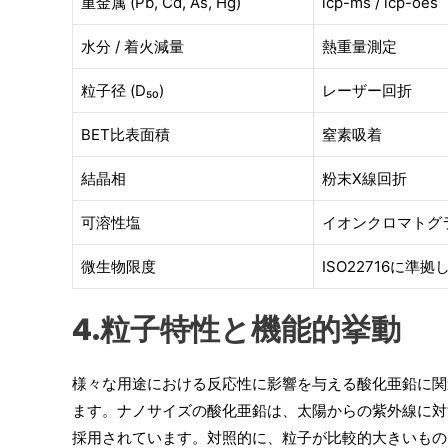
重金属 (Pb, Cd, As, Hg)
icp-ms / icp-oes
水分 / 着火減量
熱重量測定
粒子径 (D₅₀)
レーザー回折
BET比表面積
窒素吸着
結晶相
粉末X線回折
可溶性塩
イオンクロマトグ
微生物限度
ISO22716に準拠
4.粒子特性と機能的挙動
様々な用途における反応性に影響を与える酸化亜鉛に関
ます。ナノサイズの酸化亜鉛は、
太陽からの
紫外線に対
採用されています。対照的に、粒子が比較的大きいもの