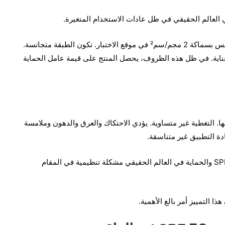
في الاختبار المضبوط داخل الجسم الحي، يتم وضع واقي الشمس بسماكة 2 مجم/سم² في موقع الاختبار. تكون الطبقة متجانسة.
عناية. في ظل هذه الظروف، يحصل المنتج على قيمة عامل الحماية
التغطية غير متساوية. يؤدي الاحتكاك والعرق والدهون وملامسة
ادة التطبيق غير متناسقة.
لا يعد التناقض بين عامل الحماية من أشعة الشمس المسمى SPF والحماية في العالم الحقيقي مشكلة تنظيمية في المقام
ا التمييز أمر بالغ الأهمية.