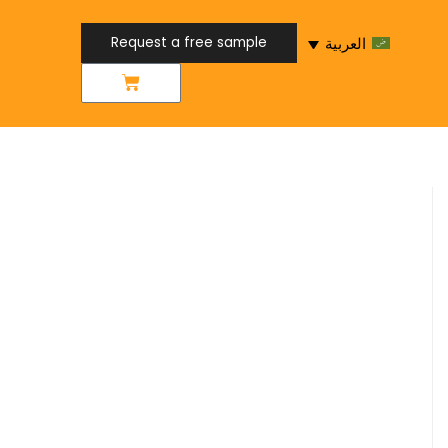
Request a free sample
العربية
Request a free sample