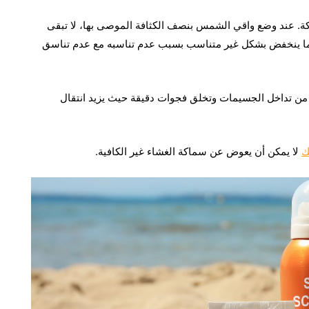
ن أشعة الشمس SPF خطيًا مع السماكة. عند وضع واقي الشمس بنصف الكثافة الموصى بها، لا تبقى
صف عامل الحماية من الشمس SPF 50. فغالبًا ما ينخفض بشكل غير متناسب بسبب عدم تناسبه مع عدم تناسق
 من تداخل الجسيمات وتخلق فجوات دقيقة حيث يزيد انتقال
ك
لا يمكن أن يعوض عن سماكة الغشاء غير الكافية.